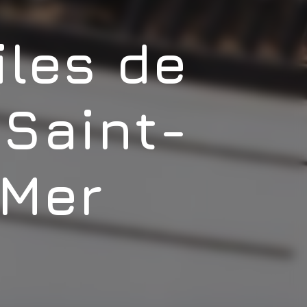
les de
 Saint-
-Mer