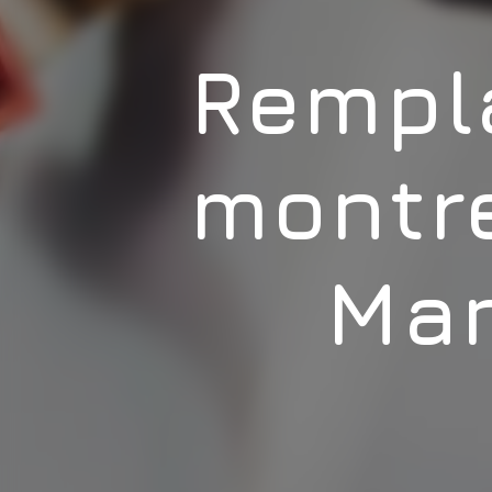
Rempl
montre
Man