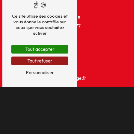
Ce site utilise des cookies et
Téléphone
vous donne le contrôle sur
0494242377
ceux que vous souhaitez
activer
Tout accepter
Tout refuser
E-mail
Personnaliser
abps83@orange.fr
N'hésitez pas à nous