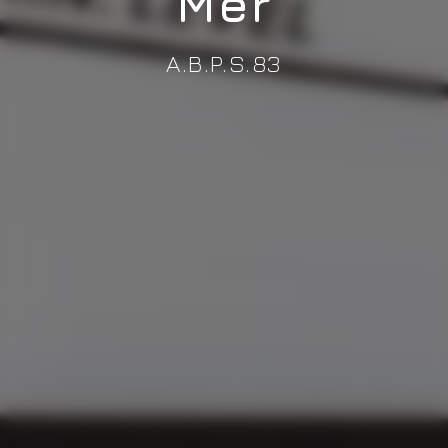
Mer
A.B.P.S.83