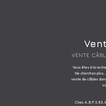
Ven
VENTE CÂB
Vous êtes à la rech
Ne cherchez plus, 
vente de câbles dans
s
Chez A.B.P.S.83, l